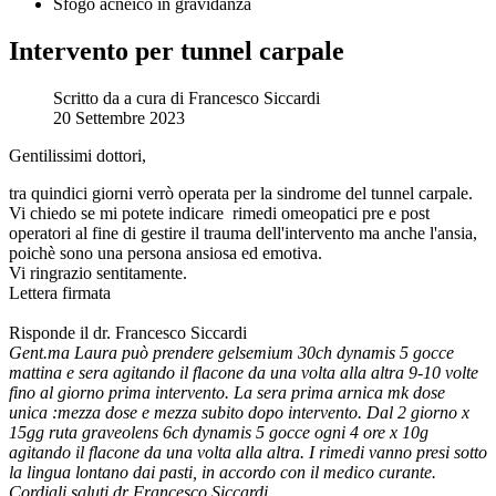
Sfogo acneico in gravidanza
Intervento per tunnel carpale
Scritto da
a cura di Francesco Siccardi
20 Settembre 2023
Gentilissimi dottori,
tra quindici giorni verrò operata per la sindrome del tunnel carpale.
Vi chiedo se mi potete indicare rimedi omeopatici pre e post
operatori al fine di gestire il trauma dell'intervento ma anche l'ansia,
poichè sono una persona ansiosa ed emotiva.
Vi ringrazio sentitamente.
Lettera firmata
Risponde il dr. Francesco Siccardi
Gent.ma Laura può prendere gelsemium 30ch dynamis 5 gocce
mattina e sera agitando il flacone da una volta alla altra 9-10 volte
fino al giorno prima intervento. La sera prima arnica mk dose
unica :mezza dose e mezza subito dopo intervento. Dal 2 giorno x
15gg ruta graveolens 6ch dynamis 5 gocce ogni 4 ore x 10g
agitando il flacone da una volta alla altra. I rimedi vanno presi sotto
la lingua lontano dai pasti, in accordo con il medico curante.
Cordiali saluti dr Francesco Siccardi