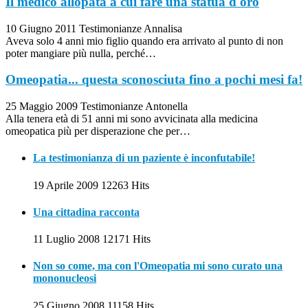
Il medico allopata a cui fare una statua d'oro
10 Giugno 2011
Testimonianze
Annalisa
Aveva solo 4 anni mio figlio quando era arrivato al punto di non
poter mangiare più nulla, perché…
Omeopatia... questa sconosciuta fino a pochi mesi fa!
25 Maggio 2009
Testimonianze
Antonella
Alla tenera età di 51 anni mi sono avvicinata alla medicina
omeopatica più per disperazione che per…
La testimonianza di un paziente è inconfutabile!
19 Aprile 2009
12263 Hits
Una cittadina racconta
11 Luglio 2008
12171 Hits
Non so come, ma con l'Omeopatia mi sono curato una
mononucleosi
25 Giugno 2008
11158 Hits